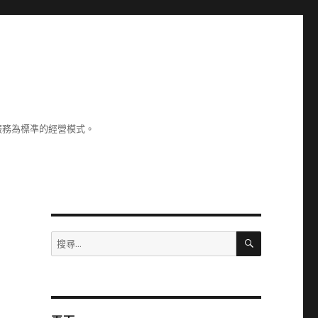
服務為標凖的經營模式。
搜
搜
尋
尋
關
鍵
字: