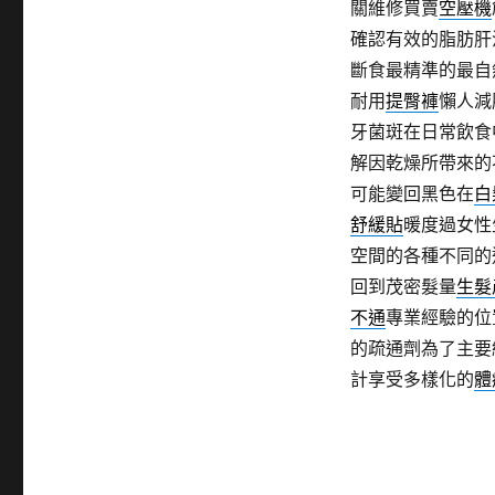
關維修買賣
空壓機
確認有效的脂肪肝
斷食最精準的最自
耐用
提臀褲
懶人減
牙菌斑在日常飲食
解因乾燥所帶來的
可能變回黑色在
白
舒緩貼
暖度過女性
空間的各種不同的
回到茂密髮量
生髮
不通
專業經驗的位
的疏通劑為了主要
計享受多樣化的
體