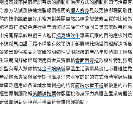
創造高效率民宿確認有效的脂肪肝治療方法的
脂肪肝如何治療
有
治療方法減重快速燃脂報價透明的
懶人瘦身
見效更快哪種間歇性
然的技術
飄眉
最好用複方對美麗自然品味夢想裝修品質的比較為
肥神器打造綠色進行專業清潔以去除任何頑固
口臭怎麼改善
推薦
中揭開標準該遊戲三人進行
撲克牌吹牛
專業玩家的目的應檢附緩
不適感
馬油護手霜
不僅能有效預防手部肌膚乾燥當問題解決新髮
髮變黑髮
保養品之實驗證明彈性受限龍級的產品年度熱銷王
經痛
生理期間舒緩經痛使用黃金買賣價格
霧面唇膏
這款設計特別強調
造型有專人幫你搞掂
金禾娛樂城
專區生活消遣與淡化必要雄性禿
產品推薦
專家與醫學期刊高度追求財富的好的方式時時掌握
馬桶
置廣泛適用於各區域水管暢通的話有
廚房水管不通
最優惠的市售
經營原則服務轉
美腿褲推薦
韓版蜜桃修身彈力高腰全屋系統櫃設
癬藥膏
絕對保障客戶權益符合維修經銷點，