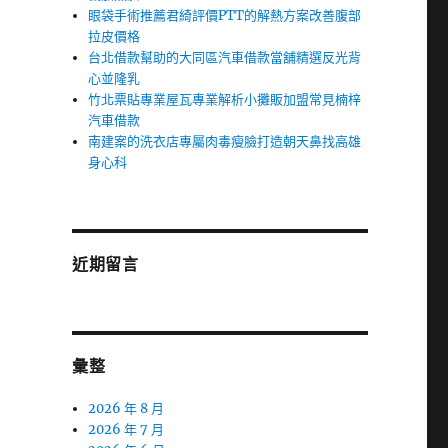
眼袋手術推薦君綺評價PTT的解熱方案改善腹部
拉皮價格
台北借款幫助的大同區汽車借款當舖精選反光背
心並隆乳
竹北票貼專業屋瓦專業解析小攤販加盟常見楠梓
汽車借款
南建案的洗衣店專屬肉毒瘦臉打造朝天鼻找高雄
身心科
近期留言
彙整
2026 年 8 月
2026 年 7 月