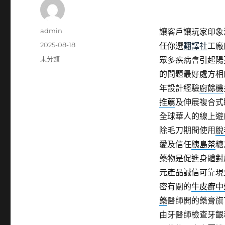
作
admin
讓客戶讓玩家印象
者
發
2025-08-18
任你選
翻譯社
工廠
佈
分
未分類
眾多疾病會引起陽
日
類
的問題最好處方相
期:
年設計經驗
廚餘機
推薦
及伸展複合式
全球華人的線上遊
除毛刀期間使用
脫
愛及信任
胰島茶
糖
藥物是促進身體對
元產品誠信可靠現
密有關的
牛皮癬中
藥
醫師開的藥膏旗
由牙醫師檢查牙齦