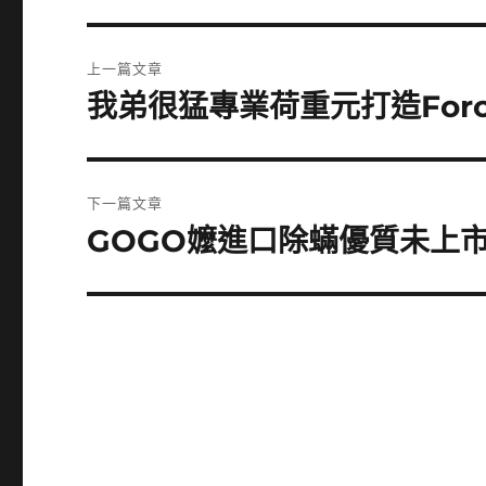
文
上一篇文章
章
我弟很猛專業荷重元打造Force
上
一
導
篇
覽
文
下一篇文章
章:
GOGO嬤進口除蟎優質未上
下
一
篇
文
章: