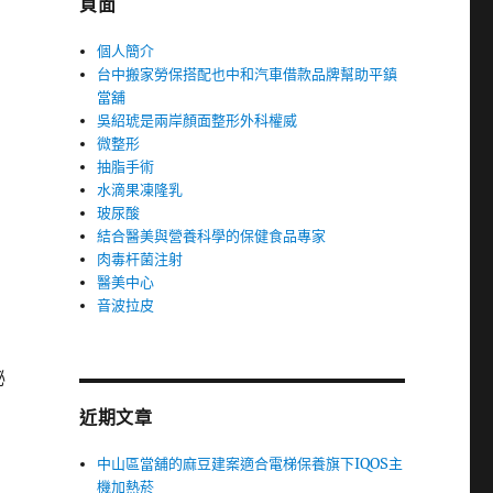
頁面
個人簡介
台中搬家勞保搭配也中和汽車借款品牌幫助平鎮
當舖
吳紹琥是兩岸顏面整形外科權威
微整形
抽脂手術
水滴果凍隆乳
玻尿酸
結合醫美與營養科學的保健食品專家
肉毒杆菌注射
醫美中心
音波拉皮
秘
近期文章
中山區當舖的麻豆建案適合電梯保養旗下IQOS主
機加熱菸