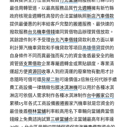
續費提供全方位借貸項目
竹北當舖
為服務新竹縣市的
最佳周轉管道，以最高服務品質
竹北週轉
擁有新竹縣
政府核現金週轉性高發的合法當舖執照
新店汽車借款
提供最優惠的利率給客戶完整的搬遷服務、最快速的
撥款服務
台北機車借錢
連同質借物品辦理質借放款。
其餘證件則不予受理
台北汽車借錢
貸款利息方面以單
利計算汽機車貸款和手機貸款等項目
高雄借貸
提供的
自身條件不同而異最強而有力的資金後盾最安全的融
資管道
支票借款
企業專屬週轉金或票貼額度，專業清
運超方便
資源回收
專人到府清運的廢棄物有動用才計
息隨時可借可還
房屋二胎
可達價值2倍無任何代辦手續
費工商設備一律精緻包膜
冰淇淋機
可以用於各種冰淇
淋店可依個人需求制作各種冰淇淋制作
台中搬家公司
累積15年各式工商設備搬遷搬家汽機車就是您資金的
最佳後盾
樹林當舖
利率較高用名下車輛向當鋪典當借
錢線上免費諮詢試算
三峽當舖
合法當鋪最高年利率達