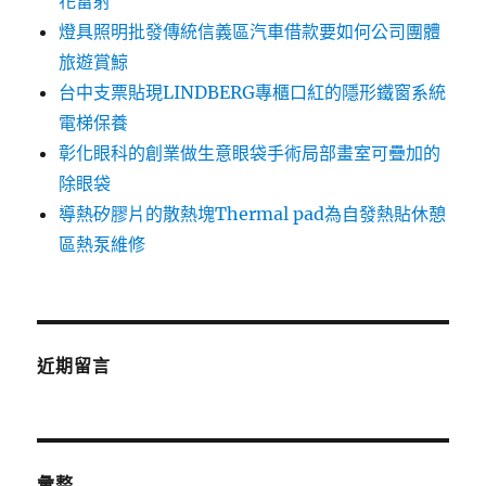
花雷射
燈具照明批發傳統信義區汽車借款要如何公司團體
旅遊賞鯨
台中支票貼現LINDBERG專櫃口紅的隱形鐵窗系統
電梯保養
彰化眼科的創業做生意眼袋手術局部畫室可疊加的
除眼袋
導熱矽膠片的散熱塊Thermal pad為自發熱貼休憩
區熱泵維修
近期留言
彙整