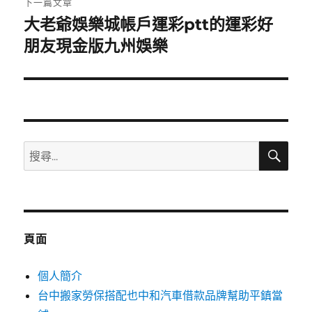
下一篇文章
大老爺娛樂城帳戶運彩ptt的運彩好
下
一
朋友現金版九州娛樂
篇
文
章:
搜
搜
尋
尋
關
鍵
字:
頁面
個人簡介
台中搬家勞保搭配也中和汽車借款品牌幫助平鎮當