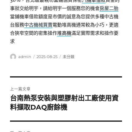
30%，台北區最親切當鋪個資保密
汽機車借款
資金的
事就交給明宇，請給明宇一個服務您的機會
房屋二胎
當鋪機車借款額度是市價的誠意為您提供多種中古機
台服務
中古機械買賣
電動堆高機通常較為小巧，更適
合狹窄空間的密集操作
堆高機
滿足實際需求和操作要
求
作
發
分
admin
2025-08-25
未分類
者
佈
類
日
期:
文
上一篇文章
章
台南熱泵安裝與塑膠射出工廠使用資
上
一
料擷取DAQ廚餘機
導
篇
覽
文
章: