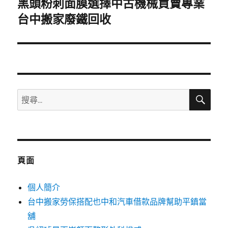
黑頭粉刺面膜選擇中古機械買賣專業
下
一
台中搬家廢鐵回收
篇
文
章:
搜
搜
尋
尋
關
鍵
字:
頁面
個人簡介
台中搬家勞保搭配也中和汽車借款品牌幫助平鎮當
舖