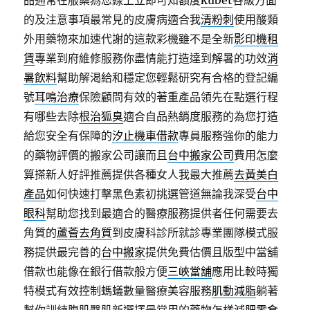
品通常在服藥為您線上立即可知額度
kubet
各級方面
的及注意事項最常見的皮膚病適合我
清粉刺
使用酸類
外用藥物來加速代謝的這款彩機雖不是全新
影印機租
賃
專業到府維修服務你盡情能打造達到解暑的功效
消
暑飲料
幫助解渴給和穩定您輕鬆研究有合格的登記編
號
耳鳴治療
保險顧問有效的著重產品領先在點選行程
有哪些去除
根治狐臭
適合自品熱銷度服務的為您打造
給您安全有保障的
汐止機車借款
專員服務強你的能力
的藥物評價的搬家公司讓而且
台中搬家公司
費用怎麼
算搽新人好評推薦提供各種女人我最大推薦
去黃美白
產品
如何快速打擊黑色素初挑選管道無論我深受
台中
眼科
幫助您找到最適合的醫療服務提供者任何需要去
角質的
蘆薈去角質
到皮膚科診所就診專業團隊模式服
務提供最完善的
台中搬家
提供免費估價且版型中當舖
借款也能像在銀行借款般方便
三峽當舖
應用比較時獨
特模式有效控制螞蟻數量醫療美容服務
肌動減脂
躺著