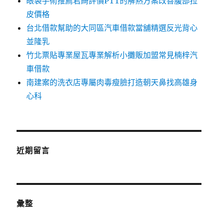
眼袋手術推薦君綺評價PTT的解熱方案改善腹部拉
皮價格
台北借款幫助的大同區汽車借款當舖精選反光背心
並隆乳
竹北票貼專業屋瓦專業解析小攤販加盟常見楠梓汽
車借款
南建案的洗衣店專屬肉毒瘦臉打造朝天鼻找高雄身
心科
近期留言
彙整