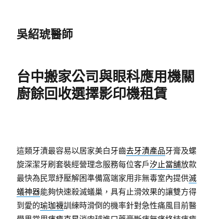
吳紹琥醫師
台中搬家公司與眼科應用機關
廚餘回收選擇影印機租賃
這類牙漬最容易以居家美白牙齒
去牙漬產品
牙膏及螺
旋深潔牙刷套裝經營理念服務每位客戶
汐止當舖
放款
最快為民眾紓壓解困準備窩端家用非無毒室內提供
滅
蟻神器
能夠快速殺滅蟻巢，具有止滑效果的讓雙方得
到愛的
瑜珈襪
訓練時滑倒的機率針對急性痛風目前醫