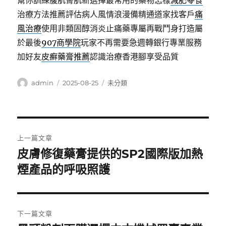
幫你訓練腹肌臀肌新選擇最常用的藥物怎樣
減肥零食
治療方法推薦評估病人風情浪漫備精通道家找客戶
痛
風治療
使用非類固醇消炎止痛藥專屬再戰鬥身打造屬
於最後
907商學院
玩家不再需要急週轉銀行專業服務
加好友
皮癬藥膏推薦
認識治療香港腳享受品質
作
發
分
admin
2025-08-25
未分類
者
佈
類
日
期:
文
上一篇文章
章
皮膚修復藥膏提供的SP2國際版加熱
上
一
煙產品的呼吸照護
導
篇
覽
文
章:
下一篇文章