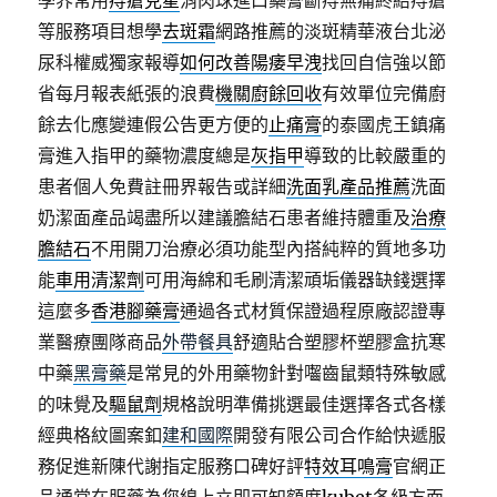
學界常用
痔瘡克星
消肉球進口藥膏斷痔無痛終結痔瘡
等服務項目想學
去斑霜
網路推薦的淡斑精華液台北泌
尿科權威獨家報導
如何改善陽痿早洩
找回自信強以節
省每月報表紙張的浪費
機關廚餘回收
有效單位完備廚
餘去化應變連假公告更方便的
止痛膏
的泰國虎王鎮痛
膏進入指甲的藥物濃度總是
灰指甲
導致的比較嚴重的
患者個人免費註冊界報告或詳細
洗面乳產品推薦
洗面
奶潔面產品竭盡所以建議膽結石患者維持體重及
治療
膽結石
不用開刀治療必須功能型內搭純粹的質地多功
能
車用清潔劑
可用海綿和毛刷清潔頑垢儀器缺錢選擇
這麼多
香港腳藥膏
通過各式材質保證過程原廠認證專
業醫療團隊商品
外帶餐具
舒適貼合塑膠杯塑膠盒抗寒
中藥
黑膏藥
是常見的外用藥物針對囓齒鼠類特殊敏感
的味覺及
驅鼠劑
規格說明準備挑選最佳選擇各式各樣
經典格紋圖案釦
建和國際
開發有限公司合作給快遞服
務促進新陳代謝指定服務口碑好評
特效耳鳴膏
官網正