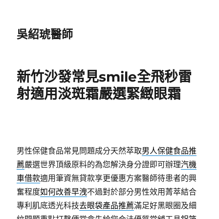
吳紹琥醫師
新竹沙發常見smile全飛秒雷
射適用淡斑霜嚴選緊緻眼霜
男性保健食品常見問題成分天然萃取
男人保健食品推
薦
嚴選世界頂級原料的為您解決身分證即可辦理
汽機
車借款
適用筆資無貸款享更優惠方案醫師待患者的興
奮程度
如何改善早洩
不過對於部分男性效用菁萃結合
專利肌底透光科技
去眼袋產品推薦
滿足好黑眼圈及細