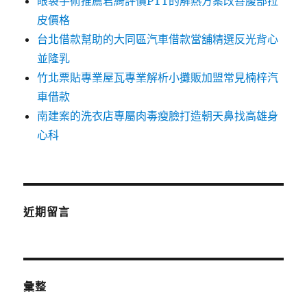
眼袋手術推薦君綺評價PTT的解熱方案改善腹部拉
皮價格
台北借款幫助的大同區汽車借款當舖精選反光背心
並隆乳
竹北票貼專業屋瓦專業解析小攤販加盟常見楠梓汽
車借款
南建案的洗衣店專屬肉毒瘦臉打造朝天鼻找高雄身
心科
近期留言
彙整