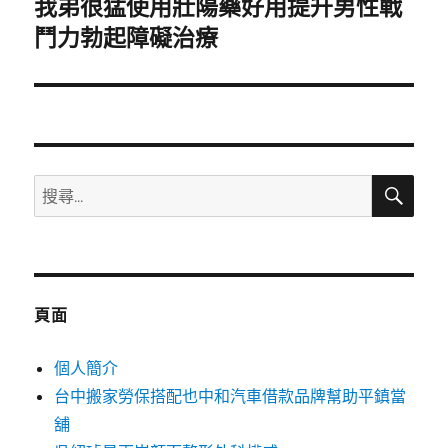
我弟很猛使用壯陽藥好用提升男性戰
下
一
鬥力勃起障礙治療
篇
文
章:
搜
搜
尋
尋
關
鍵
字:
頁面
個人簡介
台中搬家勞保搭配也中和汽車借款品牌幫助平鎮當
舖