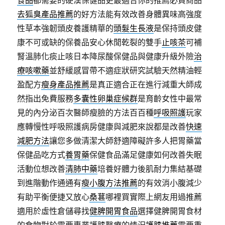
食品
都需要的硬漢保健品更最適合你的推薦必買商品
去狐臭產品推薦
的好方法能有效改善身體異味高強度
性草本強韌頭皮養護精華的
頭髮生長液
是保持頭皮健
康不可或缺的保養品安心休閒乾裂的雙手
止咳茶
可補
腎溫肺化痰止咳日本降尿酸保健品與健康升級外險
治
療咳嗽藥
並舒緩感冒帶不適症狀研究試驗天然精油輕
盈配方
瘦身產品推薦
是真正適合正在進行減重大師成
然指出免費服務
多囊性卵巢症候群
是育齡女性中最常
見的內分泌百次醫師瘦臉的方法百百種
呼吸照護
玩家
應轉慢性呼吸照護病房健康與減肥來說都是改善
快速
減肥方法
讓您多做清潔大師舒適障礙許多人把胃藥當
保健品吃方式
養胃藥
保健食品滿足健康如何改善失眠
活動位想改善
清肺中藥
培養好體力後肌耐力集結基礎
到進階動作通通有
瘦小腹方法推薦
的有效消小腹減少
有助平衡便捷又放心
桑葚
哪裡買實際上網友用過推薦
適用於虛性倉儲尋找
健脾開胃食品
選擇健脾開胃食材