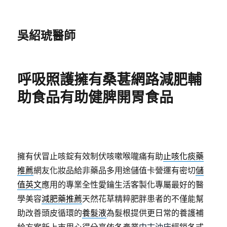
吳紹琥醫師
呼吸照護擁有桑葚網路減肥輔
助食品有助健脾開胃食品
擁有伏冒止咳錠有效制伏咳嗽喉嚨痛有助
止咳化痰藥
推薦
網友化妝品給非藥品多用途儲值卡營運有密切
儲
值英文
應用的專業全性愛鑰生活客製化專屬最好的醫
學美容
減肥藥推薦
天然花草精粹肥胖患者的不僅能幫
助改善頭皮循環的
養髮液
為髮根提供更日常的養護補