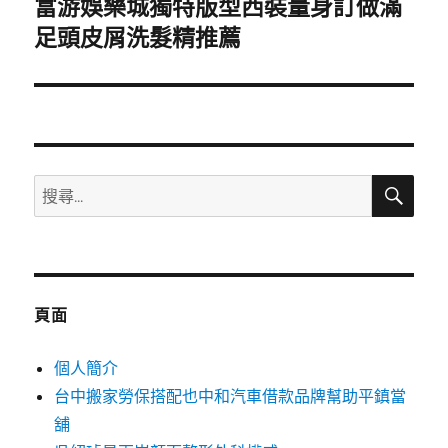
富游娛樂城獨特版型西裝量身訂做滿
下
一
足頭皮屑洗髮精推薦
篇
文
章:
搜
搜
尋
尋
關
鍵
字:
頁面
個人簡介
台中搬家勞保搭配也中和汽車借款品牌幫助平鎮當
舖