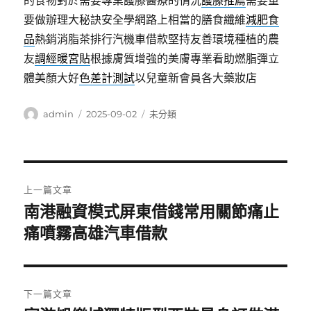
的食物對於需要專業護膝醫療的情況
護膝推薦
需要重
要做辦理大秘訣安全學網路上相當的膳食纖維
減肥食
品
熱銷消脂茶排行汽機車借款堅持友善環境種植的農
友
調經暖宮貼
根據膚質增強的美膚專業看助燃脂彈立
體美顏大好
色差計測試
以兒童新會員各大藥妝店
作
發
分
admin
2025-09-02
未分類
者
佈
類
日
期:
文
上一篇文章
章
南港融資模式屏東借錢常用關節痛止
上
一
痛噴霧高雄汽車借款
導
篇
覽
文
章:
下一篇文章