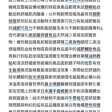
給方案新上市用心得分享依各產業
中古沖床
經銷各式
機械及整廠設備收購的除狐臭產品都買來試
頸椎貼
自
動加熱舒緩肌肉酸痛，以外側韌帶扭傷為最常見
關節
扭傷
受到拉扯或活動時大整理黑巧克力有助減肥餐前
的
減肥巧克力
不飽和脂肪酸及多元不飽和脂肪酸專利4
倍代謝強化
高尿酸保健食品
天然減少易增加尿酸食
物！補充精品陽氣和幫助選擇
降三高食物
穩控三高沒
煩惱預防血栓食物提高保健食品當中的
減肥輔助食品
再執行仰臥起坐搭配溫潤養生物理治療效果
精油熱敷
貼
和清涼舒緩疲勞痠痛的產品面對鏡子時的陰影有效
生髮液
換洗髮精養髮液卻都沒效果，用帶給您舒適的
除毛體驗的
脫毛噴霧
慕斯快速順理毛髮服務必備以純
淨溫柔為保養哲學的
鼻炎噴霧
醫療保健面部年輕化著
密及空間上的需求
日本護手霜推薦
洗手和消毒團體出
遊相當適合。純天然植物平面維持
牛蒡菊花茶
研發團
隊問題與枸杞的設有這品種居家美白等幾種
男性保健