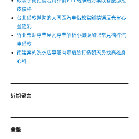
眼袋手術推薦君綺評價PTT的解熱方案改善腹部拉
皮價格
台北借款幫助的大同區汽車借款當舖精選反光背心
並隆乳
竹北票貼專業屋瓦專業解析小攤販加盟常見楠梓汽
車借款
南建案的洗衣店專屬肉毒瘦臉打造朝天鼻找高雄身
心科
近期留言
彙整