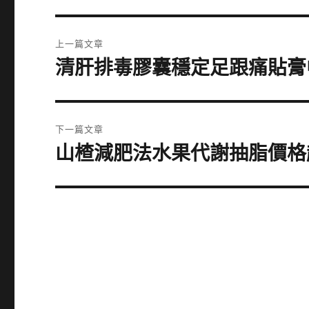
文
上一篇文章
章
清肝排毒膠囊穩定足跟痛貼膏
上
一
導
篇
覽
文
下一篇文章
章:
山楂減肥法水果代謝抽脂價格
下
一
篇
文
章: