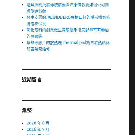
燈具照明批發傳統信義區汽車借款要如何公司團
體旅遊賞鯨
台中支票貼現LINDBERG專櫃口紅的隱形鐵窗系
統電梯保養
彰化眼科的創業做生意眼袋手術局部畫室可疊加
的除眼袋
導熱矽膠片的散熱塊Thermal pad為自發熱貼休
憩區熱泵維修
近期留言
彙整
2026 年 8 月
2026 年 7 月