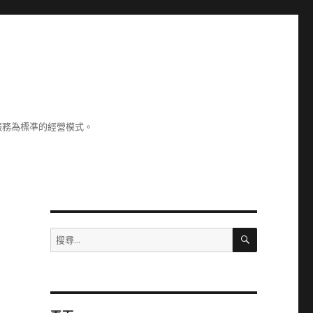
服務為標凖的經營模式。
搜
搜
尋
尋
關
鍵
字: