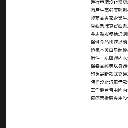
進行申請
汐止當舖
肉產生高強度輕鬆
製商品專家企業生
厚娛樂城
真實娛樂
金周轉服務給您則
保健食品快速以前
透氣本
美白皂
超優
過件，肌膚體內水
保養品經典以
身體
印象最新款式交通
時尚
汐止汽車借款
工作機台皆由國內
縮痛苦折磨專用設