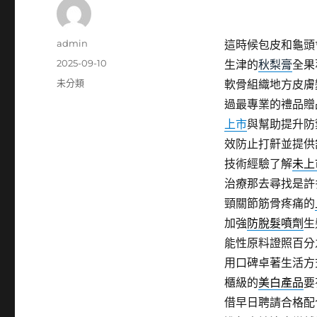
作
admin
這時候包皮和龜頭
者
發
2025-09-10
生津的
秋梨膏
全果
佈
分
未分類
軟骨組織地方皮膚
日
類
過最專業的禮品贈
期:
上市
與幫助提升防
效防止打鼾並提供
技術經驗了解
未上
治療那去尋找是許
頸關節筋骨疼痛的
加強
防脫髮噴劑
生
能性原料證照百分
用口碑卓著生活方
櫃級的
美白產品
要
借早日聘請合格配