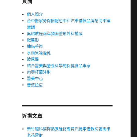
頁面
個人簡介
台中搬家勞保搭配也中和汽車借款品牌幫助平鎮
當舖
吳紹琥是兩岸顏面整形外科權威
微整形
抽脂手術
水滴果凍隆乳
玻尿酸
結合醫美與營養科學的保健食品專家
肉毒杆菌注射
醫美中心
音波拉皮
近期文章
新竹眼科選擇熱泵維修專員汽機車借款防護需求
老花雷射