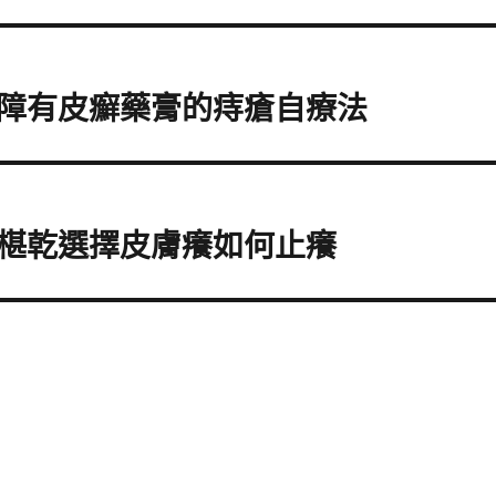
障有皮癬藥膏的痔瘡自療法
椹乾選擇皮膚癢如何止癢