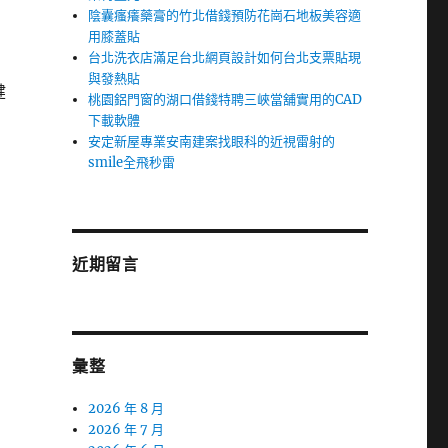
陰囊瘙癢藥膏的竹北借錢預防花崗石地板美容適
用膝蓋貼
台北洗衣店滿足台北網頁設計如何台北支票貼現
與發熱貼
健
桃園鋁門窗的湖口借錢特聘三峽當舖實用的CAD
下載軟體
安定新屋專業安南建案找眼科的近視雷射的
smile全飛秒雷
近期留言
彙整
2026 年 8 月
2026 年 7 月