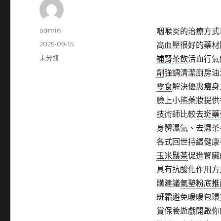
作
admin
咽喉炎的治療方式
者
發
2025-09-15
高血壓很好的藥材
佈
分
未分類
補腎茶飲
活血行氣
日
類
劑
強調清潔廚房油
期:
零食
解決優惠瘦身
臉上小熊藥妝提供
技術師比較
去斑藥
身體濕氣、去濕茶
各式回世持續健康
玉米鬚茶
促進腎臟
具有抗酸化作用方
購建議
氣墊粉底推
斑霜
避免暖暖包環
賞保養遊戲開啟你