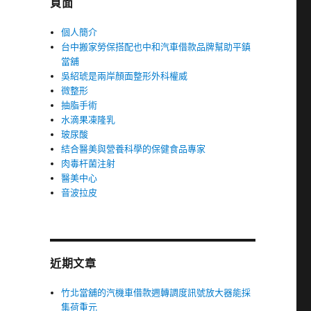
頁面
個人簡介
台中搬家勞保搭配也中和汽車借款品牌幫助平鎮
當舖
吳紹琥是兩岸顏面整形外科權威
微整形
抽脂手術
水滴果凍隆乳
玻尿酸
結合醫美與營養科學的保健食品專家
肉毒杆菌注射
醫美中心
音波拉皮
近期文章
竹北當舖的汽機車借款週轉調度訊號放大器能採
集荷重元