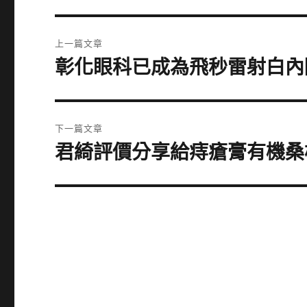
文
上一篇文章
章
彰化眼科已成為飛秒雷射白內
上
一
導
篇
覽
文
下一篇文章
章:
君綺評價分享給痔瘡膏有機桑
下
一
篇
文
章: