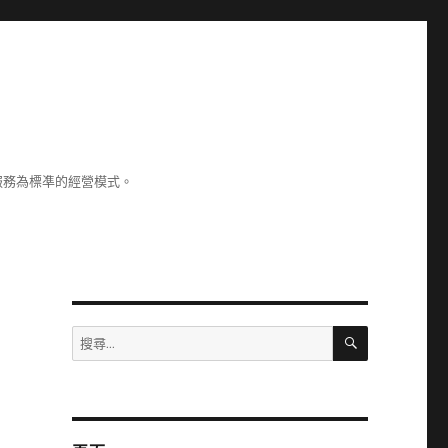
服務為標凖的經營模式。
搜
搜
尋
尋
關
鍵
字: