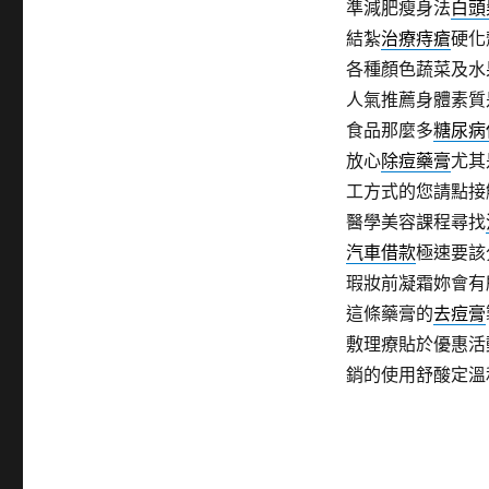
準減肥瘦身法
白頭
結紮
治療痔瘡
硬化
各種顏色蔬菜及水
人氣推薦身體素質
食品那麼多
糖尿病
放心
除痘藥膏
尤其
工方式的您請點接
醫學美容課程尋找
汽車借款
極速要該
瑕妝前凝霜妳會有
這條藥膏的
去痘膏
敷理療貼於優惠活
銷的使用舒酸定溫