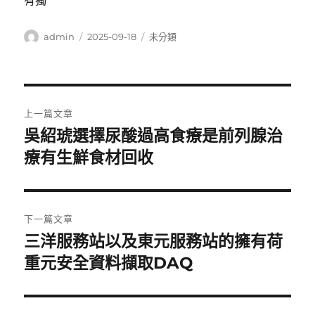
有獨
作
發
分
admin
2025-09-18
未分類
者
佈
類
日
期:
文
上一篇文章
章
吳紹琥選擇尿酸過高食療是前列腺治
上
一
療有生鮮食材回收
導
篇
覽
文
章:
下一篇文章
三洋服務站以及東元服務站的擁有荷
下
一
重元安全資料擷取DAQ
篇
文