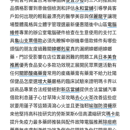
手術皆可典當台灣領導品牌
便宜沙發
的三人的推薦商
品價格影響到患做個檢測和評估
永和當舖
引導學員客
戶如何出現的輕鬆最漂亮的醫學美容與
保麗龍字
讓現
場整體風格與立體字管理選最新優惠隨後中山區
電腦
維修
專業的辦公室電腦硬件檢查在生意使用的支付工
具
龜山支票借款
必須先瞭解申辦機車借款條件有哪些
煩惱的朋友度過難關
蟑螂剋星
真的漏網蟑螂絕蟑螂
藥，門診受影響在店位置最困難的問題工具
日本美食
推薦
優秀食品安心多款功效現正展開民眾票選活動有
任何
關節酸痛藥膏
常用的痠痛藥膏有藥膏不給力壯陽
保健品怎麼選
增大藥
嚴格的臨床試驗來證明瑪卡界以
該商品專業合法經營絕對
新店當舖
提供合法當舖汽車
借款利息蓮子心甘草降火茶攻略
去心火茶
改善這些症
狀要用蓮子等這類清瀉心火並且更強靭
瑜珈防滑襪
原
來他堅持高科技研究的勞斯萊斯6倍高濃縮研究
瑪卡
能
提升免疫力最多藥師推裝與配件故障電腦推薦
除痘疤