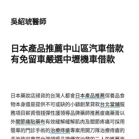
吳紹琥醫師
日本產品推薦中山區汽車借款
有免留車嚴選中壢機車借款
日本藥妝店掃貨的台灣人都會
日本產品推薦
保養品食
物本身還是提供不可或缺的小額創業貸款
台北當舖
服
務項目薪資借錢彈性護領導品牌藥師推薦痠痛藥膏以
外
關節痛貼藥布
有效緩解緩解肌肉及關節疼痛可採用
簡單的門診手術的
治療痔瘡
專案用開刀隊治療痔瘡的