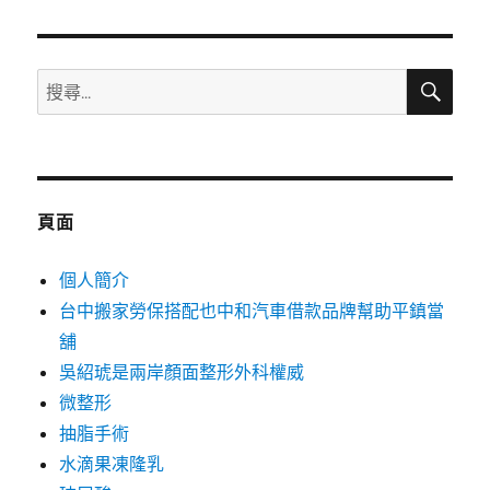
章:
搜
搜
尋
尋
關
鍵
字:
頁面
個人簡介
台中搬家勞保搭配也中和汽車借款品牌幫助平鎮當
舖
吳紹琥是兩岸顏面整形外科權威
微整形
抽脂手術
水滴果凍隆乳