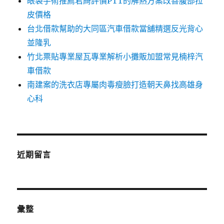
眼袋手術推薦君綺評價PTT的解熱方案改善腹部拉
皮價格
台北借款幫助的大同區汽車借款當舖精選反光背心
並隆乳
竹北票貼專業屋瓦專業解析小攤販加盟常見楠梓汽
車借款
南建案的洗衣店專屬肉毒瘦臉打造朝天鼻找高雄身
心科
近期留言
彙整