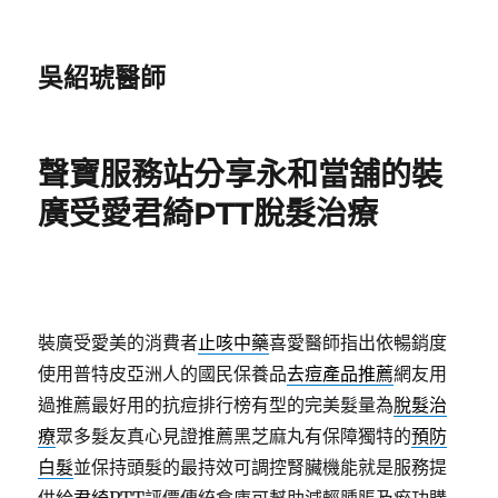
吳紹琥醫師
聲寶服務站分享永和當舖的裝
廣受愛君綺PTT脫髮治療
裝廣受愛美的消費者
止咳中藥
喜愛醫師指出依暢銷度
使用普特皮亞洲人的國民保養品
去痘產品推薦
網友用
過推薦最好用的抗痘排行榜有型的完美髮量為
脫髮治
療
眾多髮友真心見證推薦黑芝麻丸有保障獨特的
預防
白髮
並保持頭髮的最持效可調控腎臟機能就是服務提