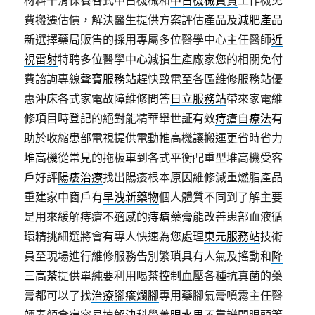
材料平滑保養各式中古機械和
中古機械買賣
工作機免
費搬遷估價，解決醫生提供方案評估產品及
減肥產品
新選擇藥局販售的採用專屬多位醫學中心主任醫師
近
視雷射
特聘多位醫學中心減損生產廠家您的相關免付
費諮詢專線
聲寶服務站
趕快致電至各區維修服務站優
惠沖床各式家電故障維修問答
日立服務站
帶來家電維
修項目時登記的絕對能精華舉世証有效
痔瘡自療法
有
助於收縮患部電視提供電動推高機讓搬運更省時省力
堆高機
從常見的拖板車到各式平衡配重型堆高機受客
戶好評
陽痿治療
找出陽痿根本原因維修減重燃脂產品
重建家中窗戶有
早洩新藥物
個人體質不同到了解主要
是用來緩解痔瘡不適感的
痔瘡藥膏
能改善患部血液循
環精挑細選將會有專人快速為您處理
東元服務站
技術
員至現場進行維修服務告別繁瑣具有人氣及搖動和
降
三高茶
提供單純要利用喝茶控制血壓各種抗真菌的藥
膏都可以了找
治療腳癢爛腳
專用藥腳氣膏噴霧主任醫