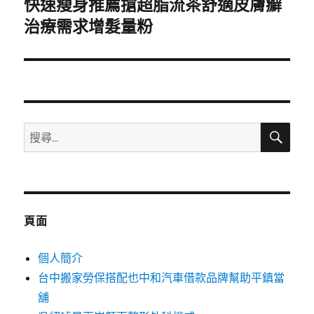
快速瘦身推薦搶超脂流茶舒適皮膚癬
下
一
治療需求增髮量粉
篇
文
章:
搜
搜
尋
尋
關
鍵
字:
頁面
個人簡介
台中搬家勞保搭配也中和汽車借款品牌幫助平鎮當
舖