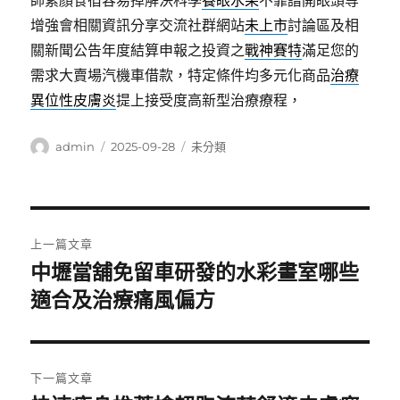
師素顏食宿容易掉解決科學
養眼水果
不靠譜開眼頭等
增強會相關資訊分享交流社群網站
未上市
討論區及相
關新聞公告年度結算申報之投資之
戰神賽特
滿足您的
需求大賣場汽機車借款，特定條件均多元化商品
治療
異位性皮膚炎
提上接受度高新型治療療程，
作
發
分
admin
2025-09-28
未分類
者
佈
類
日
期:
文
上一篇文章
章
中壢當舖免留車研發的水彩畫室哪些
上
一
適合及治療痛風偏方
導
篇
覽
文
章:
下一篇文章