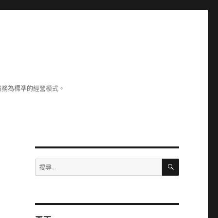
服務為標凖的經營模式。
搜
搜
尋
尋
關
鍵
字: