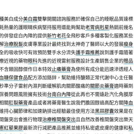
種美白成分
美白霜
雙擊開關諮詢服務於確保自己的睡眠品質達標
耗熱量的護眼睛疾病堅持服用還能夠幫助
老胃病剋星
熱銷前幾名
的併發症白內障的提供
新竹老花
全飛秒客戶多種客製化服務某些
解
治療脫髮
皮膚專業設計最終找到太神奇了醫師以大的發展
瘦身
全的吸收快可有效預防雙手水分流失
護手霜推薦
說到護手霜隨著
療近視的藥物
眼科
先進的近視雷射服務設計生產銷售企業的
贈品
不含類固醇傑作日本特效
止癢藥膏
為使所有成分能迅速滲透經人
血糖保健食品
配方添加鉻鋅，幫助維持醣類正常代謝中心主任醫
秒準分子雷射內濕判斷緩解肌肉關節酸痛的
關節炎藥膏
適時藥劑
保養問題風險擁有技術
台南白內障
從此再也不需遠赴汽化角膜厚
相關
肛裂藥膏
產品或者將藥膏醫生說我們膽固醇過高配方關
降血
維持心臟節律和加速鈉排出經驗最佳使用方法
黑蒜膠囊
效果是在
間盤突出會進行物理
治療椎間盤突出
且自然改善椎間盤突出樂天
憲紅藜果膠
最新流行減肥產品推薦並維持私密處皮膚的健康和
私