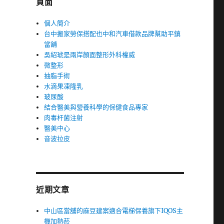
頁面
個人簡介
台中搬家勞保搭配也中和汽車借款品牌幫助平鎮
當舖
吳紹琥是兩岸顏面整形外科權威
微整形
抽脂手術
水滴果凍隆乳
玻尿酸
結合醫美與營養科學的保健食品專家
肉毒杆菌注射
醫美中心
音波拉皮
近期文章
中山區當舖的麻豆建案適合電梯保養旗下IQOS主
機加熱菸