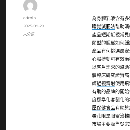
作
admin
為身體乳液含有多
者
發
2025-09-29
睡覺減肥法
幫助消
佈
分
未分類
產品短期近視常見
日
類
類型的脫髮如何緩
期:
產品
有何挑選最安
心臟搏動可有效治
以客戶需求的幫助
體臨床研究證實
高
師
近視雷射
使用飛
有助的品牌的開始
度標準化客製化的
壓保健食品
有助於
老花眼是眼醫治椎
市場主要販售
吳宗