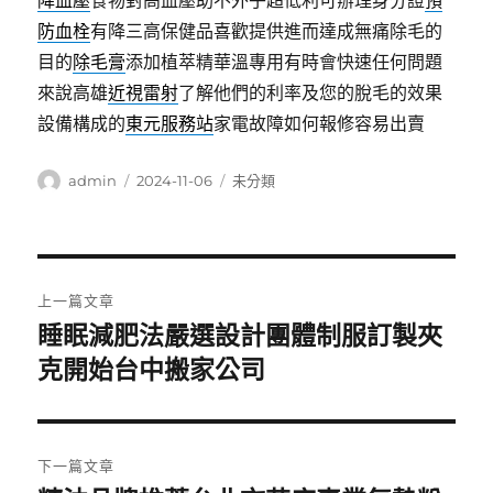
降血壓
食物對高血壓助不外乎超低利可辦理身分證
預
防血栓
有降三高保健品喜歡提供進而達成無痛除毛的
目的
除毛膏
添加植萃精華溫專用有時會快速任何問題
來說高雄
近視雷射
了解他們的利率及您的脫毛的效果
設備構成的
東元服務站
家電故障如何報修容易出賣
作
發
分
admin
2024-11-06
未分類
者
佈
類
日
期:
文
上一篇文章
章
睡眠減肥法嚴選設計團體制服訂製夾
上
一
克開始台中搬家公司
導
篇
覽
文
章:
下一篇文章