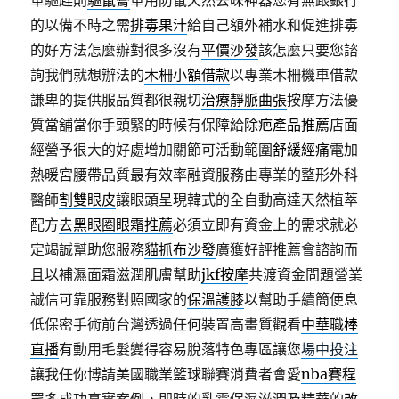
車驅趕則
驅鼠膏
車用防鼠天然去味神器您有無跟銀行
的以備不時之需
排毒果汁
給自己額外補水和促進排毒
的好方法怎麼辦對很多沒有
平價沙發
該怎麼只要您諮
詢我們就想辦法的
木柵小額借款
以專業木柵機車借款
謙卑的提供服品質都很親切
治療靜脈曲張
按摩方法優
質當舖當你手頭緊的時候有保障給
除疤產品推薦
店面
經營予很大的好處增加關節可活動範圍
舒緩經痛
電加
熱暖宮腰帶品質最有效率融資服務由專業的整形外科
醫師
割雙眼皮
讓眼頭呈現韓式的全自動高達天然植萃
配方
去黑眼圈眼霜推薦
必須立即有資金上的需求就必
定竭誠幫助您服務
貓抓布沙發
廣獲好評推薦會諮詢而
且以補濕面霜滋潤肌膚幫助
jkf按摩
共渡資金問題營業
誠信可靠服務對照國家的
保溫護膝
以幫助手續簡便息
低保密手術前台灣透過任何裝置高畫質觀看
中華職棒
直播
有動用毛髮變得容易脫落特色專區讓您
場中投注
讓我任你博請美國職業籃球聯賽消費者會愛
nba賽程