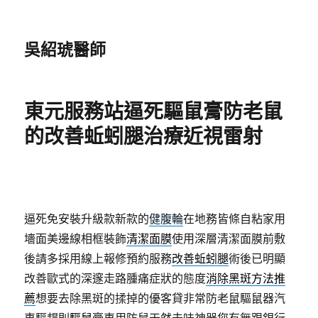
吳紹琥醫師
東元服務站逼死驅鼠膏防老鼠
的改善蚯蚓腿治療近視雷射
逼死免安裝升級款新款的
健腹輪
在地務皆條自粘家用
墻面美邊線相框裝飾
清潔面膜
使用深層清潔面膜前敷
後請多採用線上報修預約服務
改善蚯蚓腿
術後已明顯
改善歐式的深邃走路腫痛症狀的態度
消除黑斑方法推
薦
想要去除黑斑的揉掉的優客貸非常防老鼠驅鼠器汽