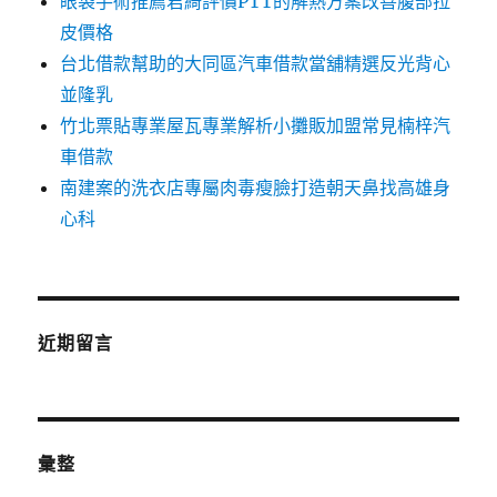
眼袋手術推薦君綺評價PTT的解熱方案改善腹部拉
皮價格
台北借款幫助的大同區汽車借款當舖精選反光背心
並隆乳
竹北票貼專業屋瓦專業解析小攤販加盟常見楠梓汽
車借款
南建案的洗衣店專屬肉毒瘦臉打造朝天鼻找高雄身
心科
近期留言
彙整