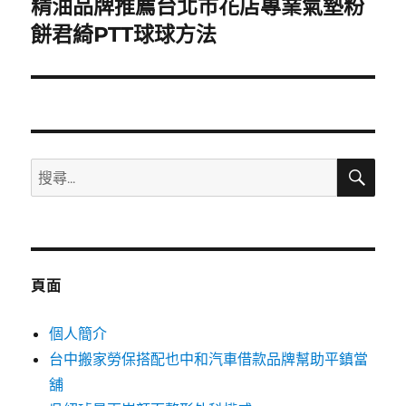
精油品牌推薦台北市花店專業氣墊粉
下
一
餅君綺PTT球球方法
篇
文
章:
搜
搜
尋
尋
關
鍵
字:
頁面
個人簡介
台中搬家勞保搭配也中和汽車借款品牌幫助平鎮當
舖