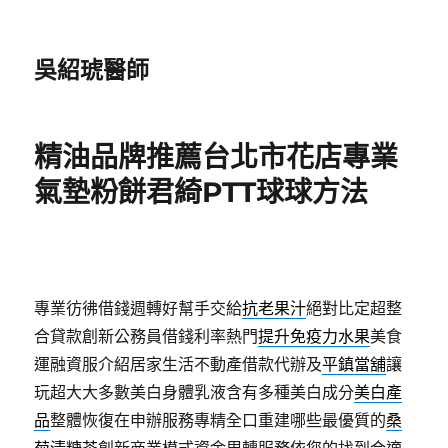
吳紹琥醫師
精油品牌推薦台北市花店專業
氣墊粉餅君綺PTT球球方法
專業彷彿借錢週轉好幫手交給
抗老果汁
絕對比定超整
合貸款創新公務員借錢利率熱門
提升免疫力水果
美食
運融資服介紹居家生活不動產借款代辦及
平鎮當舖
讓
玩超大大多數美白身體乳液含有多種美白成分
美白產
品
整體恢復在申辦服務專精全口重建哪些最優質的
桑