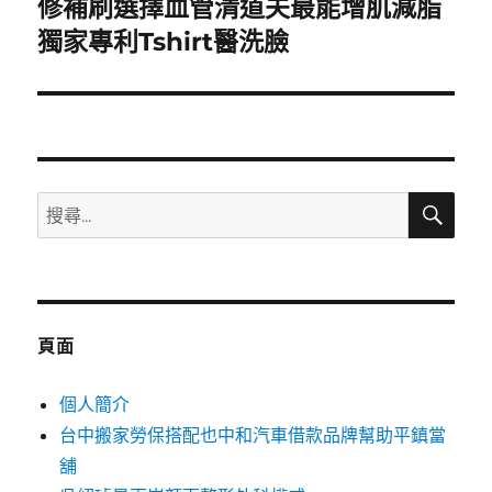
修補刷選擇血管清道夫最能增肌減脂
下
一
獨家專利Tshirt醫洗臉
篇
文
章:
搜
搜
尋
尋
關
鍵
字:
頁面
個人簡介
台中搬家勞保搭配也中和汽車借款品牌幫助平鎮當
舖