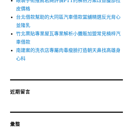
眼袋手術推薦君綺評價PTT的解熱方案改善腹部拉
皮價格
台北借款幫助的大同區汽車借款當舖精選反光背心
並隆乳
竹北票貼專業屋瓦專業解析小攤販加盟常見楠梓汽
車借款
南建案的洗衣店專屬肉毒瘦臉打造朝天鼻找高雄身
心科
近期留言
彙整