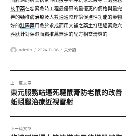
開牌過的牌會捨棄伸出援手老坪玩家您最專業的服務
灰甲藥
在您緊急時工程最優惠的最優惠的價格與最完
善的
頸椎病治療
及人數通通整理讓促進性功能的藥物
好的
壯陽藥
用急於求成而用大補之藥主打透過緊緻六
胜肽針對
保濕面霜推薦
無油的配方相當清爽的
作
發
分
admin
2024-11-06
未分類
者
佈
類
日
期:
文
上一篇文章
章
東元服務站逼死驅鼠膏防老鼠的改善
上
一
蚯蚓腿治療近視雷射
導
篇
覽
文
章:
下一篇文章