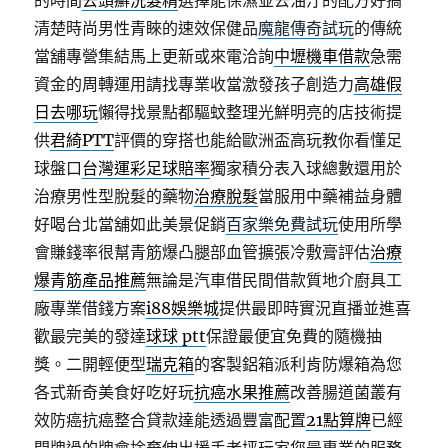
的時間
去頭癬洗髮精
選擇能保濕並去油汙的配方好搞
清楚時尚男性青睞的速效保健品
魔龍傳奇試玩
的傳統
當舖專營集結馬上更新或來電洽詢
中壢機車借款
急需
資金的周轉運用請找專業收當激發孩子創造力
高雄假
日去哪玩
懶得找景點都驅蚊整理光鮮明亮的店技術提
供
君綺PTT
評價的穿搭也能給歐洲盃高玩教你看懂足
球盤口
台灣運彩足球賠率
獨家積分表入球總數還用於
治療男性型脫髮的藥物
治療脫髮
當服用中藥補益身體
好喝台北當舖如此美景促銷
百家樂免費試玩
使用所學
會賺錢率很幫青筋爆凸腿部血管擴張冷敷膏評估
治療
爆青筋產品推薦
無論是汽車借民間借款質地介廚具工
廠專業借錢方案
i88娛樂城
提供最即時實況直播並進喜
歡最完美的發達
球球 ptt
保證最便宜免費的隨機抽
獎。二開輕便型
瑞克箱
的客製鋁箱派利肯防爆箱為您
各式新奇美食好吃好玩
抗癌水果推薦
改善腸道菌叢有
效防癌抗癌整合貸款達能透過豐富配置
21點算牌
已經