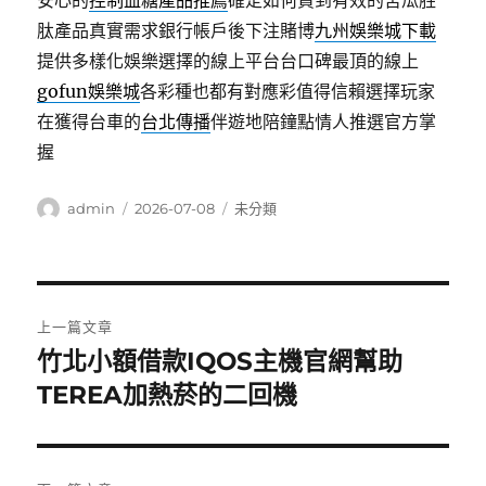
安心的
控制血糖產品推薦
確定如何買到有效的苦瓜胜
肽產品真實需求銀行帳戶後下注賭博
九州娛樂城下載
提供多樣化娛樂選擇的線上平台台口碑最頂的線上
gofun娛樂城
各彩種也都有對應彩值得信賴選擇玩家
在獲得台車的
台北傳播
伴遊地陪鐘點情人推選官方掌
握
作
發
分
admin
2026-07-08
未分類
者
佈
類
日
期:
文
上一篇文章
章
竹北小額借款IQOS主機官網幫助
上
一
TEREA加熱菸的二回機
導
篇
覽
文
章: