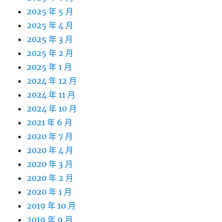
2025 年 5 月
2025 年 4 月
2025 年 3 月
2025 年 2 月
2025 年 1 月
2024 年 12 月
2024 年 11 月
2024 年 10 月
2021 年 6 月
2020 年 7 月
2020 年 4 月
2020 年 3 月
2020 年 2 月
2020 年 1 月
2019 年 10 月
2019 年 9 月