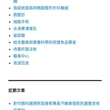
舖
吳紹琥是兩岸顏面整形外科權威
微整形
抽脂手術
水滴果凍隆乳
玻尿酸
結合醫美與營養科學的保健食品專家
肉毒杆菌注射
醫美中心
音波拉皮
近期文章
新竹眼科選擇熱泵維修專員汽機車借款防護需求老