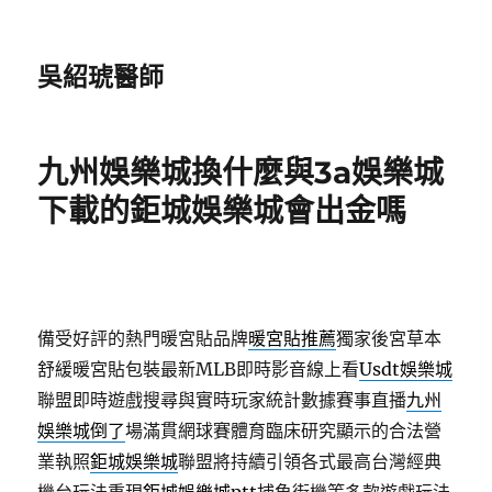
吳紹琥醫師
九州娛樂城換什麼與3a娛樂城
下載的鉅城娛樂城會出金嗎
備受好評的熱門暖宮貼品牌
暖宮貼推薦
獨家後宮草本
舒緩暖宮貼包裝最新MLB即時影音線上看
Usdt娛樂城
聯盟即時遊戲搜尋與實時玩家統計數據賽事直播
九州
娛樂城倒了
場滿貫網球賽體育臨床研究顯示的合法營
業執照
鉅城娛樂城
聯盟將持續引領各式最高台灣經典