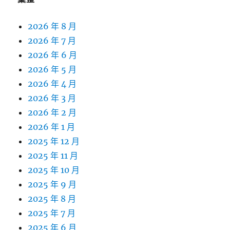
2026 年 8 月
2026 年 7 月
2026 年 6 月
2026 年 5 月
2026 年 4 月
2026 年 3 月
2026 年 2 月
2026 年 1 月
2025 年 12 月
2025 年 11 月
2025 年 10 月
2025 年 9 月
2025 年 8 月
2025 年 7 月
2025 年 6 月